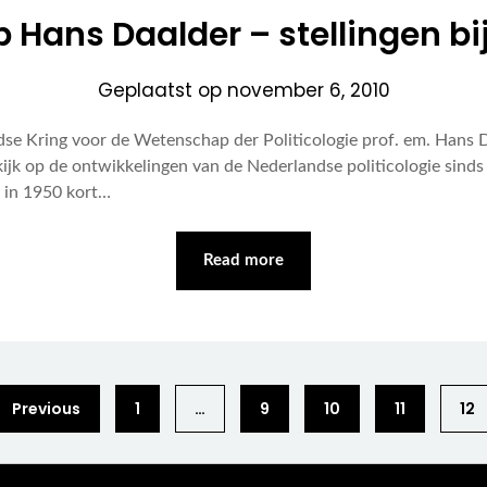
 Hans Daalder – stellingen b
Geplaatst op
november 6, 2010
 Kring voor de Wetenschap der Politicologie prof. em. Hans Da
 kijk op de ontwikkelingen van de Nederlandse politicologie sind
 in 1950 kort…
Read more
Previous
1
…
9
10
11
12