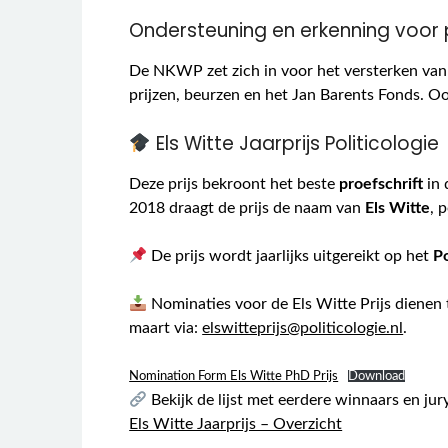
Ondersteuning en erkenning voor 
De NKWP zet zich in voor het versterken van 
prijzen, beurzen en het Jan Barents Fonds. O
Els Witte Jaarprijs Politicologie
Deze prijs bekroont het beste
proefschrift
in 
2018 draagt de prijs de naam van
Els Witte
, 
De prijs wordt jaarlijks uitgereikt op het
P
Nominaties voor de Els Witte Prijs dienen t
maart via:
elswitteprijs@politicologie.nl
.
Nomination Form Els Witte PhD Prijs
Download
Bekijk de lijst met eerdere winnaars en ju
Els Witte Jaarprijs – Overzicht