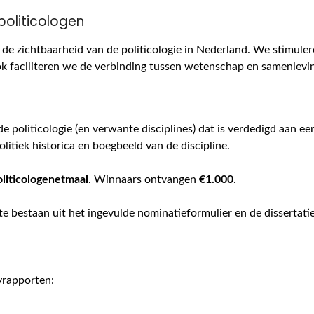
politicologen
de zichtbaarheid van de politicologie in Nederland. We stimule
ok faciliteren we de verbinding tussen wetenschap en samenlevi
de politicologie (en verwante disciplines) dat is verdedigd aan ee
politiek historica en boegbeeld van de discipline.
oliticologenetmaal
. Winnaars ontvangen
€1.000
.
e bestaan uit het ingevulde nominatieformulier en de dissertatie
ryrapporten: