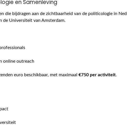
ologie en Samenleving
en die bijdragen aan de zichtbaarheid van de politicologie in N
aan de Universiteit van Amsterdam.
professionals
n online outreach
uizenden euro beschikbaar, met maximaal
€750 per activiteit
.
mpact
ersiteit