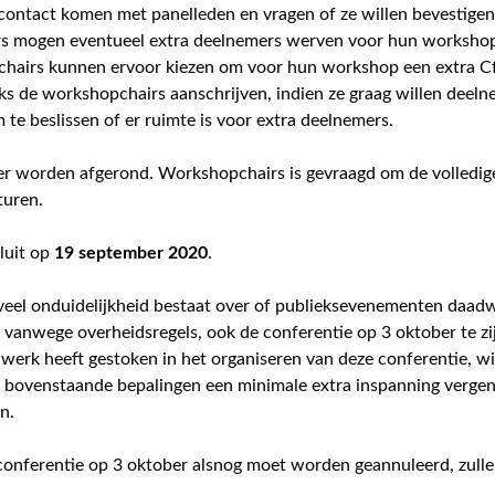
ontact komen met panelleden en vragen of ze willen bevestigen
 mogen eventueel extra deelnemers werven voor hun workshops,
pchairs kunnen ervoor kiezen om voor hun workshop een extra Cf
 de workshopchairs aanschrijven, indien ze graag willen deelne
te beslissen of er ruimte is voor extra deelnemers.
er worden afgerond. Workshopchairs is gevraagd om de volledige 
turen.
luit op
19 september 2020
.
 veel onduidelijkheid bestaat over of publieksevenementen daadw
vanwege overheidsregels, ook de conferentie op 3 oktober te zi
 werk heeft gestoken in het organiseren van deze conferentie, w
 bovenstaande bepalingen een minimale extra inspanning vergen 
n.
e conferentie op 3 oktober alsnog moet worden geannuleerd, zulle