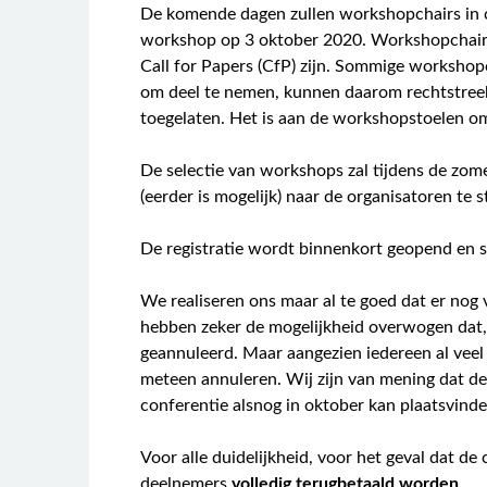
De komende dagen zullen workshopchairs in c
workshop op 3 oktober 2020. Workshopchairs
Call for Papers (CfP) zijn. Sommige worksho
om deel te nemen, kunnen daarom rechtstreeks
toegelaten. Het is aan de workshopstoelen om 
De selectie van workshops zal tijdens de zom
(eerder is mogelijk) naar de organisatoren te s
De registratie wordt binnenkort geopend en s
We realiseren ons maar al te goed dat er nog
hebben zeker de mogelijkheid overwogen dat, 
geannuleerd. Maar aangezien iedereen al veel
meteen annuleren. Wij zijn van mening dat de
conferentie alsnog in oktober kan plaatsvinde
Voor alle duidelijkheid, voor het geval dat d
deelnemers
volledig terugbetaald worden.