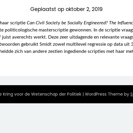
Geplaatst op
oktober 2, 2019
 haar scriptie
Can Civil Society be Socially Engineered? The Influen
te politicologische masterscriptie gewonnen. In de scriptie vra
 of juist averechts werkt. Deze zeer uitdagende en relevante vra
twoorden gebruikt Smidt zowel multilevel regressie op data uit 3
cheidde zich van andere zestien ingediende scripties met haar m
 Kring voor de Wetenschap der Politiek
| WordPress Theme by
S