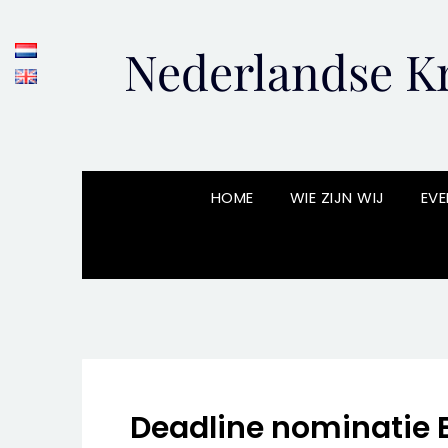
Skip
to
Nederlandse Kr
content
HOME
WIE ZIJN WIJ
EVE
Deadline nominatie El