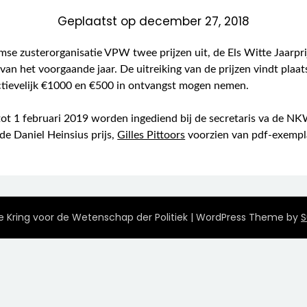
Geplaatst op
december 27, 2018
e zusterorganisatie VPW twee prijzen uit, de Els Witte Jaarprijs
van het voorgaande jaar. De uitreiking van de prijzen vindt plaats
tievelijk €1000 en €500 in ontvangst mogen nemen.
tot 1 februari 2019 worden ingediend bij de secretaris va de N
 de Daniel Heinsius prijs,
Gilles Pittoors
voorzien van pdf-exempl
 Kring voor de Wetenschap der Politiek
| WordPress Theme by
S