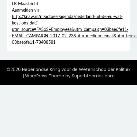
LK Maastricht
Aanmelden via:
http://knaw.nl/nl/actueel/agenda/nederland-uit-de-eu-wat-
kost-ons-dat?
utm_source=FASoS+Employees&utm_campaign=03bae6fe11-
EMAIL_CAMPAIGN_2017_02_23&utm_medium=email&utm_term=
03bae6fe11-73408581
©2026 Nederlandse Kring voor de Wetenschap der Politiek
| WordPress Theme by
Superbthemes.com