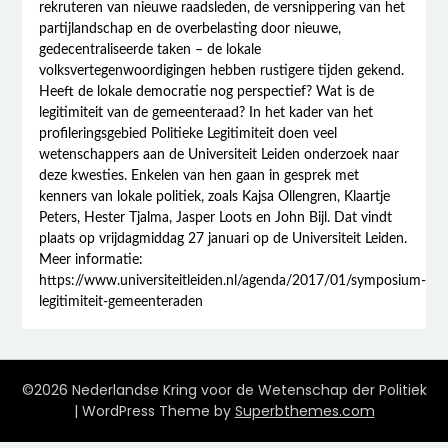
rekruteren van nieuwe raadsleden, de versnippering van het
partijlandschap en de overbelasting door nieuwe,
gedecentraliseerde taken – de lokale
volksvertegenwoordigingen hebben rustigere tijden gekend.
Heeft de lokale democratie nog perspectief? Wat is de
legitimiteit van de gemeenteraad? In het kader van het
profileringsgebied Politieke Legitimiteit doen veel
wetenschappers aan de Universiteit Leiden onderzoek naar
deze kwesties. Enkelen van hen gaan in gesprek met
kenners van lokale politiek, zoals Kajsa Ollengren, Klaartje
Peters, Hester Tjalma, Jasper Loots en John Bijl. Dat vindt
plaats op vrijdagmiddag 27 januari op de Universiteit Leiden.
Meer informatie:
https://www.universiteitleiden.nl/agenda/2017/01/symposium-
legitimiteit-gemeenteraden
©2026 Nederlandse Kring voor de Wetenschap der Politiek
| WordPress Theme by
Superbthemes.com